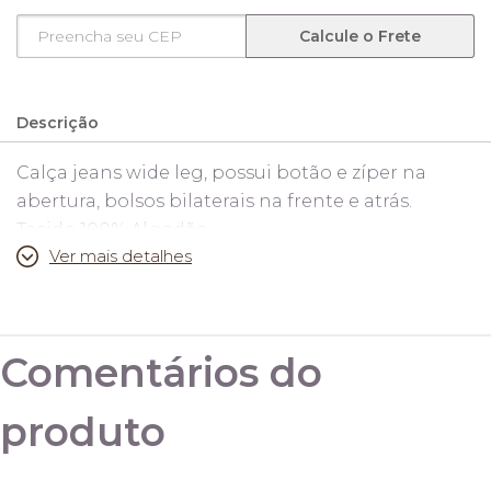
Calcule o Frete
Descrição
Calça jeans wide leg, possui botão e zíper na
abertura, bolsos bilaterais na frente e atrás.
Tecido 100% Algodão.
Ver mais detalhes
Medidas:
36
(cintura 66cm, quadril 96cm, comprimento
Comentários do
109cm)
produto
38
(cintura 68cm, quadril 98cm, comprimento
110cm)