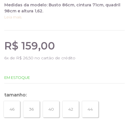
Medidas da modelo: Busto 86cm, cintura 71cm, quadril
98cm e altura 1,62.
Leia mais.
R$ 159,00
6
x de
R$ 26,50
no cartão de crédito
EM ESTOQUE
tamanho:
46
36
40
42
44