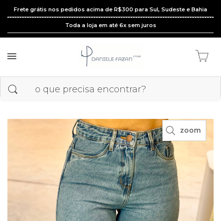
Frete grátis nos pedidos acima de R$300 para Sul, Sudeste e Bahia
Toda a loja em até 6x sem juros
zoom