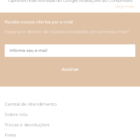
Opiniões reais retiradas do Google Avaliações do Consumidor.
Veja mais
Receba nossas ofertas por e-mail
Fique por dentro de nossas novidades em primeira mão!
Assinar
Central de Atendimento
Sobre nós
Trocas e devoluções
Frete