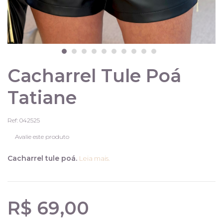
Cacharrel Tule Poá
Tatiane
Ref: 042525
Avalie este produto
Cacharrel tule poá.
Leia mais.
R$ 69,00