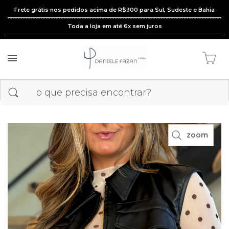
Frete grátis nos pedidos acima de R$300 para Sul, Sudeste e Bahia
Toda a loja em até 6x sem juros
zoom