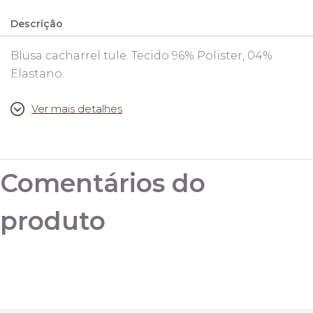
Descrição
Blusa cacharrel tule. Tecido 96% Polister, 04%
Elastano.
Ver mais detalhes
Tamanho único veste do 36 ao 42.
Comentários do
produto