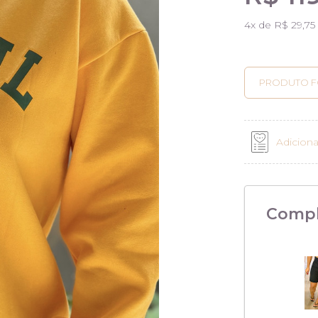
4
x de
R$ 29,75
Adiciona
Compl