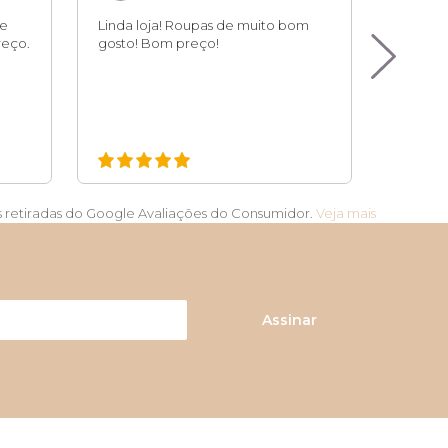
te
Linda loja! Roupas de muito bom
Compra 
eço.
gosto! Bom preço!
tranqui
qualidad
Atendim
s retiradas do Google Avaliações do Consumidor.
Veja mais
Assinar