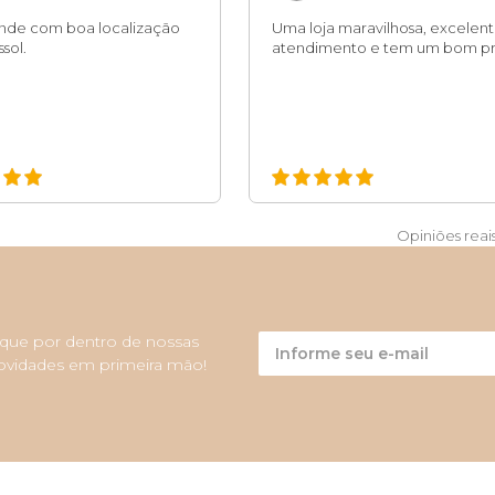
ande com boa localização
Uma loja maravilhosa, excelen
sol.
atendimento e tem um bom pr
Opiniões reai
ique por dentro de nossas
ovidades em primeira mão!