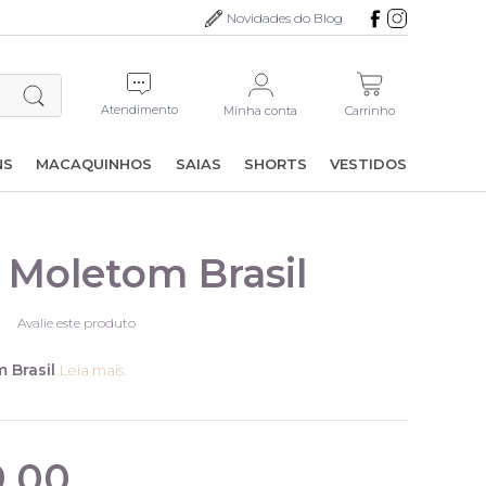
Novidades do Blog
Atendimento
Minha conta
Carrinho
NS
MACAQUINHOS
SAIAS
SHORTS
VESTIDOS
 Moletom Brasil
Avalie este produto
 Brasil
Leia mais.
9,00