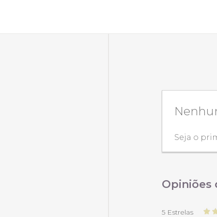
Nenhum
Seja o pri
Opiniões 
5 Estrelas