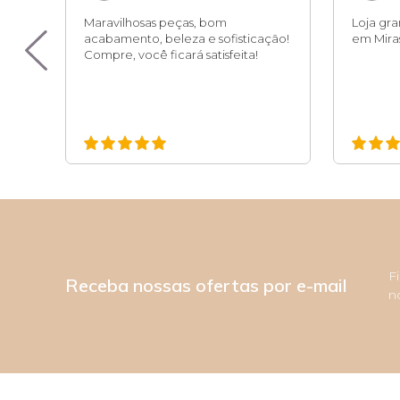
sa,
Maravilhosas peças, bom
Loja gr
pro
acabamento, beleza e sofisticação!
em Miras
 é
Compre, você ficará satisfeita!
F
Receba nossas ofertas por e-mail
n