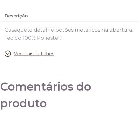
Descrição
Casaqueto detalhe botões metálicos na abertura.
Tecido 100% Poliester.
Ver mais detalhes
Medidas:
P 38
(busto 92cm, comprimento 47cm)
Comentários do
M 40
(busto 96cm, comprimento 48cm)
produto
G 42/44
(busto 100cm, comprimento 49cm)