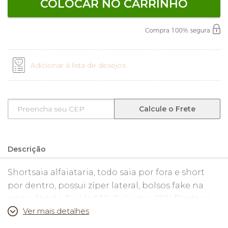
COLOCAR NO CARRINHO
Adicionar à lista de desejos
Calcule o Frete
Descrição
Shortsaia alfaiataria, todo saia por fora e short
por dentro, possui zíper lateral, bolsos fake na
parte de trás. Tecido 95% Poliester, 05% Elastano.
Ver mais detalhes
Medidas: