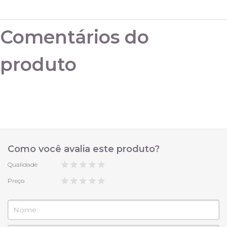
PP 34
Comentários do
P 36
produto
M 38/40
G 42/44
Como você avalia este produto?
Qualidade
Preço