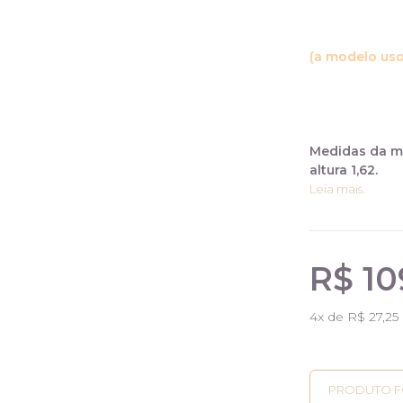
(a modelo us
Medidas da mo
altura 1,62.
Leia mais.
R$ 10
4
x de
R$ 27,25