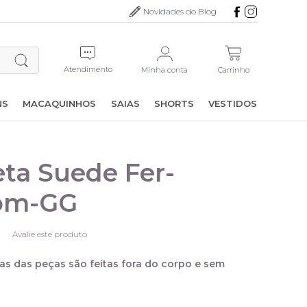
Novidades do Blog
Atendimento
Minha conta
Carrinho
NS
MACAQUINHOS
SAIAS
SHORTS
VESTIDOS
ta Suede Fer-
om-GG
Avalie este produto
as das peças são feitas fora do corpo e sem