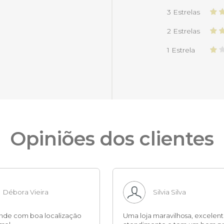
3 Estrelas
2 Estrelas
1 Estrela
Opiniões dos clientes
Débora Vieira
Silvia Silva
ande com boa localização
Uma loja maravilhosa, excelen