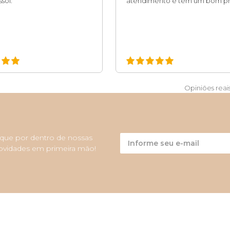
sol.
atendimento e tem um bom pr
Opiniões reai
ique por dentro de nossas
ovidades em primeira mão!