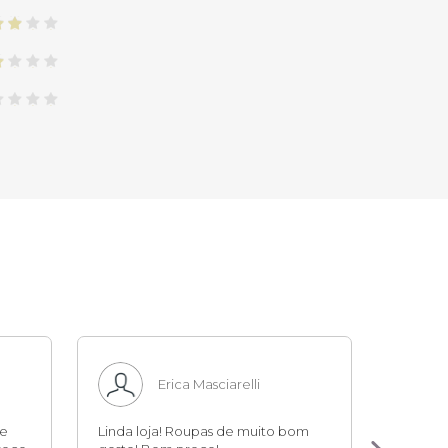
Erica Masciarelli
te
Linda loja! Roupas de muito bom
Compra 