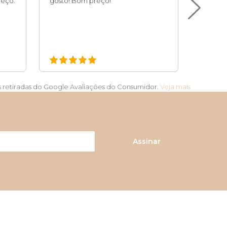
eço.
gosto! Bom preço!
tranqui
qualidad
Atendim
s retiradas do Google Avaliações do Consumidor.
Veja mais
Assinar