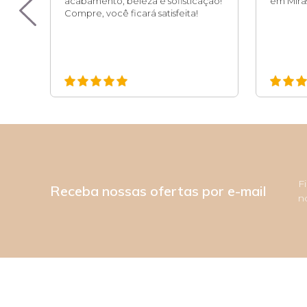
pro
acabamento, beleza e sofisticação!
em Miras
 é
Compre, você ficará satisfeita!
F
Receba nossas ofertas por e-mail
n