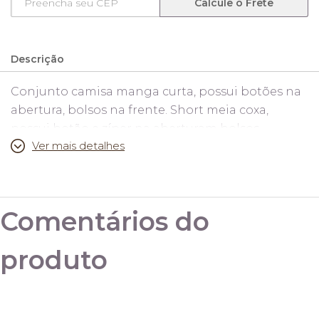
Calcule o Frete
Descrição
Conjunto camisa manga curta, possui botões na
abertura, bolsos na frente. Short meia coxa,
possui botão e zíper na aberturam bolsos
Ver mais detalhes
bilaterais na frente e atrás. Tecido 100% Liocel.
Medidas:
Comentários do
P 38/40
(busto 108cm, comprimento 68cm,
cintura 70cm, quadril 112cm, comprimento 40cm)
produto
M 42
(busto 110cm, comprimento 69cm, cintura
74cm, quadril 118cm, comprimento 41cm)