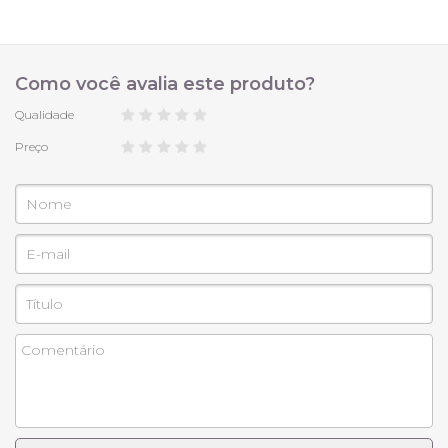
G 44
(busto 112cm, comprimento 70cm, cintura
76cm, quadril 122cm, comprimento 42cm)
Como você avalia este produto?
Qualidade
Preço