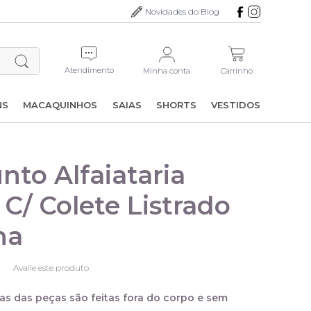
Novidades do Blog
Atendimento
Minha conta
Carrinho
NS
MACAQUINHOS
SAIAS
SHORTS
VESTIDOS
nto Alfaiataria
 C/ Colete Listrado
na
Avalie este produto
as das peças são feitas fora do corpo e sem