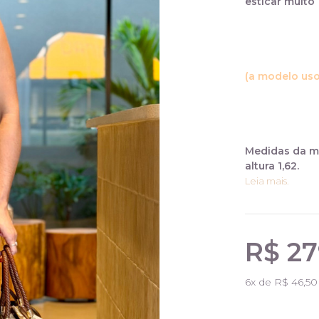
esticar muito
(a modelo us
Medidas da mo
altura 1,62.
Leia mais.
R$ 27
6
x de
R$ 46,50