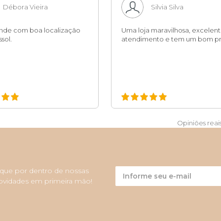
Débora Vieira
Silvia Silva
ande com boa localização
Uma loja maravilhosa, excelen
sol.
atendimento e tem um bom pr
Opiniões reai
ique por dentro de nossas
ovidades em primeira mão!