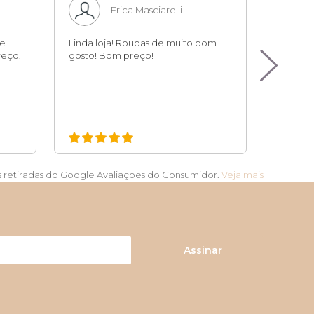
Erica Masciarelli
te
Linda loja! Roupas de muito bom
Compra 
eço.
gosto! Bom preço!
tranqui
qualidad
Atendim
s retiradas do Google Avaliações do Consumidor.
Veja mais
Assinar