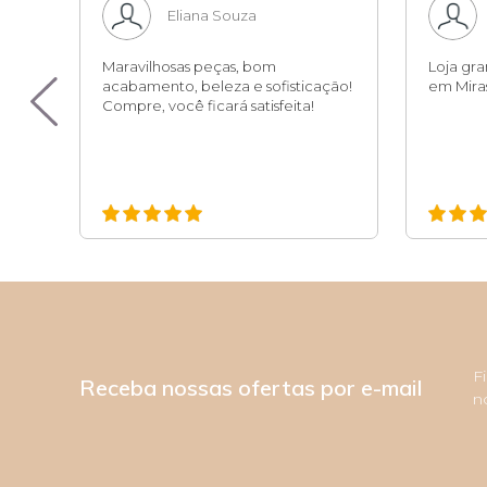
Eliana Souza
sa,
Maravilhosas peças, bom
Loja gr
pro
acabamento, beleza e sofisticação!
em Miras
 é
Compre, você ficará satisfeita!
F
Receba nossas ofertas por e-mail
n