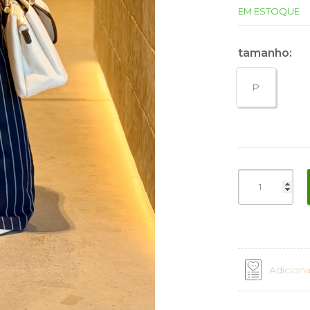
EM ESTOQUE
tamanho:
P
Adiciona