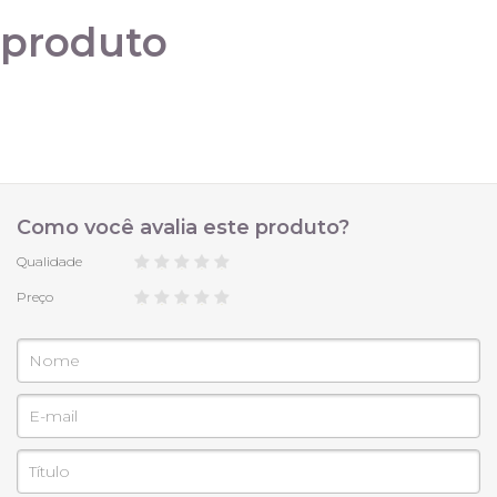
M 40
produto
G 42
GG 44
Como você avalia este produto?
Qualidade
Preço