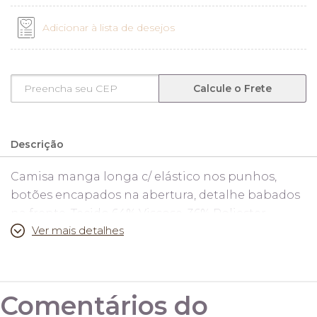
Adicionar à lista de desejos
Calcule o Frete
Descrição
Camisa manga longa c/ elástico nos punhos,
botões encapados na abertura, detalhe babados
na frente. Tecido 64% Viscose, 36% Poliester.
Ver mais detalhes
Medidas:
P 38
Comentários do