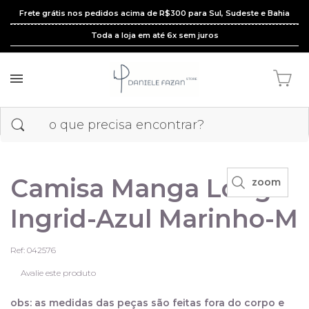
Frete grátis nos pedidos acima de R$300 para Sul, Sudeste e Bahia
Toda a loja em até 6x sem juros
Camisa Manga Longa
zoom
Ingrid-Azul Marinho-M
Ref: 042576
Avalie este produto
obs: as medidas das peças são feitas fora do corpo e