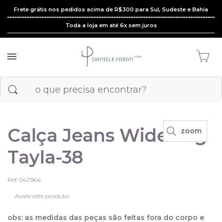
Frete grátis nos pedidos acima de R$300 para Sul, Sudeste e Bahia
Toda a loja em até 6x sem juros
Calça Jeans Wide Leg
zoom
Tayla-38
Ref: 042964
Avalie este produto
obs: as medidas das peças são feitas fora do corpo e