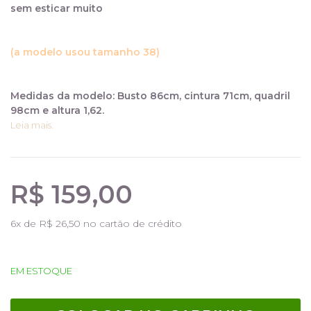
sem esticar muito
(a modelo usou tamanho 38)
Medidas da modelo: Busto 86cm, cintura 71cm, quadril
98cm e altura 1,62.
Leia mais.
R$ 159,00
6
x de
R$ 26,50
no cartão de crédito
EM ESTOQUE