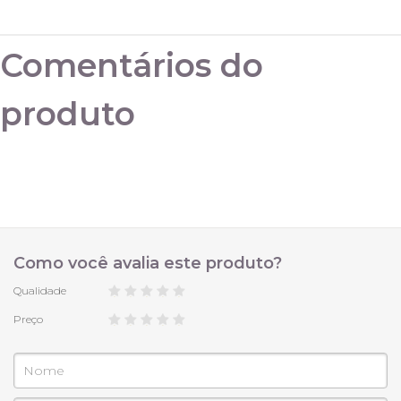
36
Comentários do
38
produto
40
42
44
Como você avalia este produto?
Qualidade
46
Preço