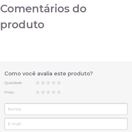
Comentários do
P 38
produto
M 40
G 42/44
Como você avalia este produto?
Qualidade
Preço