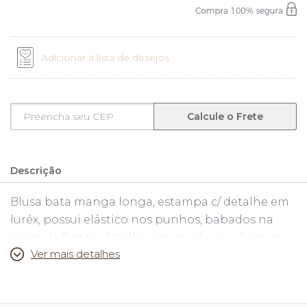
Adicionar à lista de desejos
Calcule o Frete
Descrição
Blusa bata manga longa, estampa c/ detalhe em
luréx, possui elástico nos punhos, babados na
parte da frente, detalhe amarração na abertura,
Ver mais detalhes
forrado na frente. Tecido 100% Poliester.
Medidas: